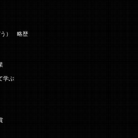
ぞう） 略歴
業
て学ぶ
賞