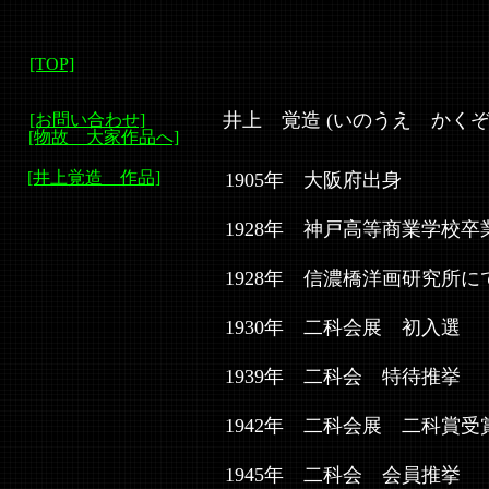
[TOP]
井上 覚造 (いのうえ かく
[お問い合わせ]
[物故 大家作品へ]
[井上覚造 作品]
1905年 大阪府出身
1928年 神戸高等商業学校卒
1928年 信濃橋洋画研究所に
1930年 二科会展 初入選
1939年 二科会 特待推挙
1942年 二科会展 二科賞受
1945年 二科会 会員推挙