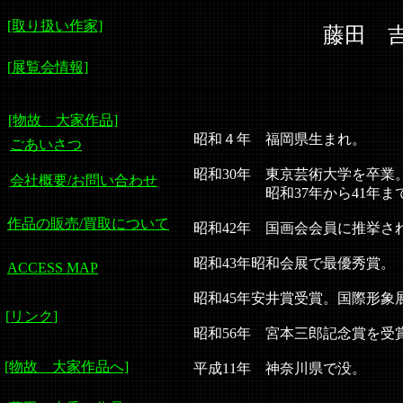
[取り扱い作家]
藤田 吉香（
[
展覧会情報]
[物故 大家作品]
昭和４年 福岡県生まれ。
ごあいさつ
昭和30年 東京芸術大学を卒業
会社概要/お問い合わせ
昭和37年から41年までス
作品の販売/買取について
昭和42年 国画会会員に推挙さ
昭和43年昭和会展で最優秀賞。
ACCESS MAP
昭和45年安井賞受賞。国際形象
[リンク]
昭和56年 宮本三郎記念賞を受
[物故 大家作品へ]
平成11年 神奈川県で没。